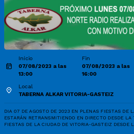
Início
Fin
07/08/2023 a las
07/08/2023 a las
13:00
16:00
Local
TABERNA ALKAR VITORIA-GASTEIZ
DIA 07 DE AGOSTO DE 2023 EN PLENAS FIESTAS DE L
ESTARÁN RETRANSMITIENDO EN DIRECTO DESDE LA 
FIESTAS DE LA CIUDAD DE VITORIA-GASTEIZ DESDE 