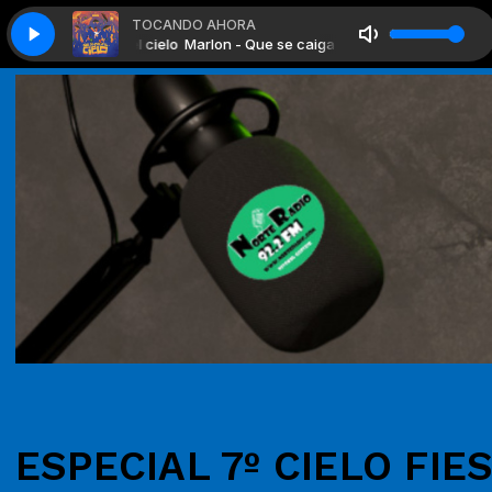
TOCANDO AHORA
 Que se caiga el cielo
Marlon - Que se caiga el cielo
ESPECIAL 7º CIELO FIE