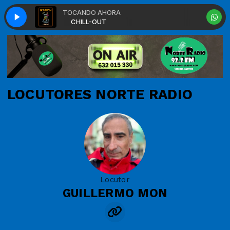
TOCANDO AHORA
CHILL-OUT
CHILL-OUT
LOCUTORES NORTE RADIO
Locutor
GUILLERMO MON