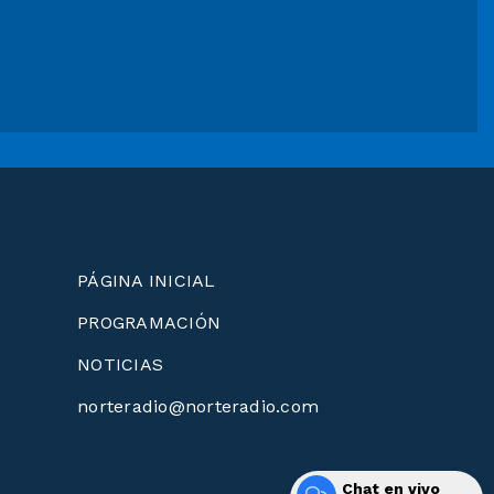
PÁGINA INICIAL
PROGRAMACIÓN
NOTICIAS
norteradio@norteradio.com
Chat en vivo
Desarrollado por