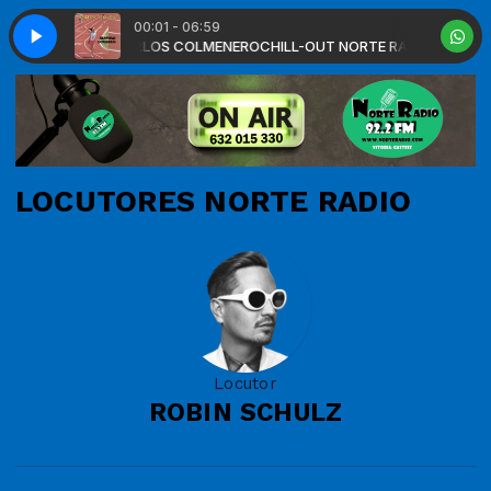
00:01 - 06:59
RADIO con JUAN CARLOS COLMENERO
Into My Dream) (Vocal Radio Cut)
Foggy - Come (Into My Dream) (Vocal R
CHILL-OUT NORTE RADIO con JU
LOCUTORES NORTE RADIO
Locutor
ROBIN SCHULZ