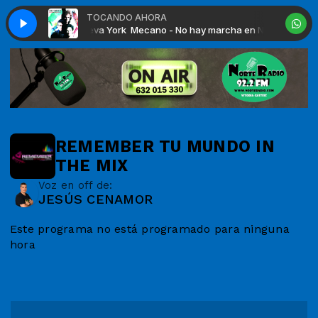
TOCANDO AHORA
o hay marcha en Nueva York
Mecano - No hay marcha en Nueva York
REMEMBER TU MUNDO IN
THE MIX
Voz en off de:
JESÚS CENAMOR
Este programa no está programado para ninguna
hora