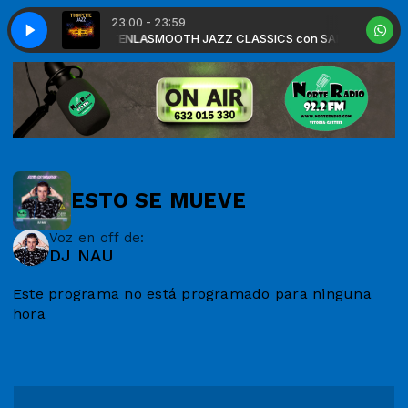
23:00 - 23:59
con SANTIAGO FONTENLA
UB
SMOOTH JAZZ CLUB
SMOOTH JAZZ CLASSICS con SANTIAGO FON
ESTO SE MUEVE
Voz en off de:
DJ NAU
Este programa no está programado para ninguna
hora