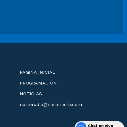
PÁGINA INICIAL
PROGRAMACIÓN
NOTICIAS
norteradio@norteradio.com
Chat en vivo
Desarrollado por