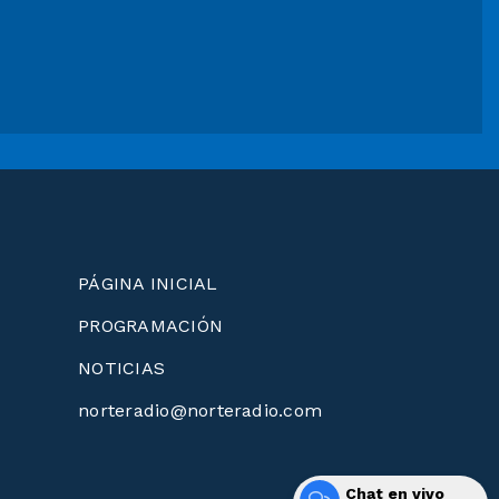
PÁGINA INICIAL
PROGRAMACIÓN
NOTICIAS
norteradio@norteradio.com
Chat en vivo
Desarrollado por