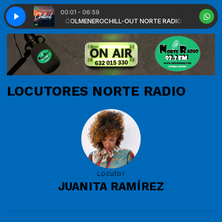
00:01 - 06:59
O con JUAN CARLOS COLMENERO
 Guernica - Orange and Red / 0
Nuevo int鲰rete (44) - Guernica - Orange
CHILL-OUT NORTE RADIO con JUAN C
LOCUTORES NORTE RADIO
Locutor
JUANITA RAMÍREZ