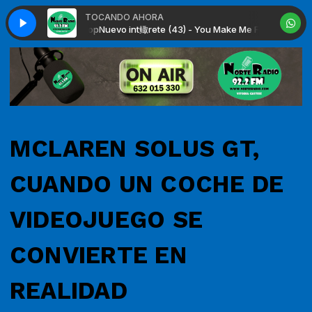
TOCANDO AHORA
eel - Wooden Top
Nuevo int鲰rete (43) - You Make Me Feel - Wooden Top
MCLAREN SOLUS GT,
CUANDO UN COCHE DE
VIDEOJUEGO SE
CONVIERTE EN
REALIDAD