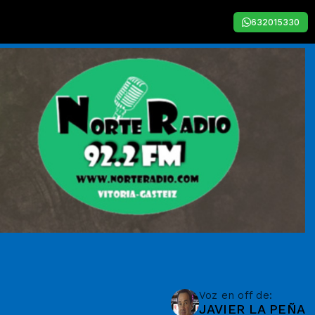
632015330
Voz en off de:
JAVIER LA PEÑA