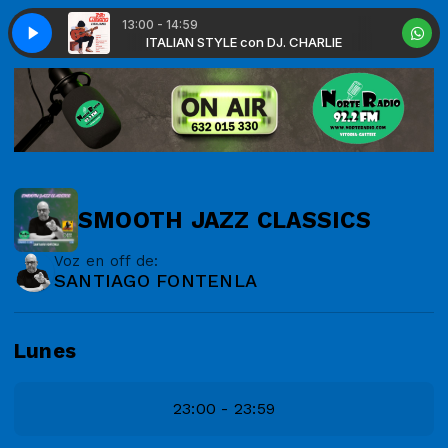
13:00 - 14:59
 DJ. CHARLIE
STYLE
ITALIAN STYLE
ITALIAN STYLE con DJ. CHARLIE
SMOOTH JAZZ CLASSICS
Voz en off de:
SANTIAGO FONTENLA
Lunes
23:00 - 23:59