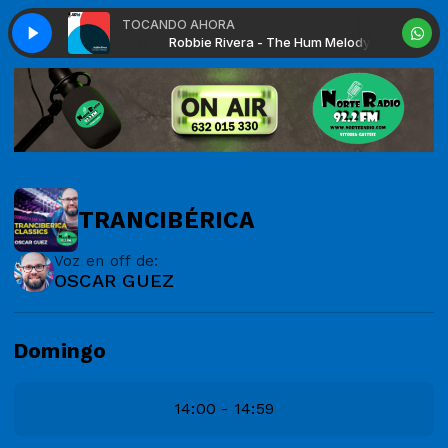
TOCANDO AHORA
 - The Hum Melody
Robbie Rivera - The Hum Melody
TRANCIBÉRICA
Voz en off de:
OSCAR GUEZ
Domingo
14:00 - 14:59