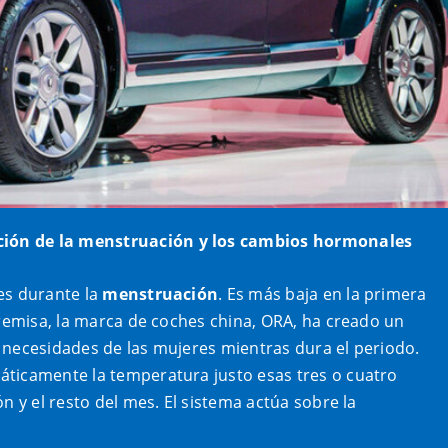
ción de la menstruación y los cambios hormonales
es durante la
menstruación
. Es más baja en la primera
premisa, la marca de coches china, ORA, ha creado un
 necesidades de las mujeres mientras dura el periodo.
áticamente la temperatura justo esas tres o cuatro
n y el resto del mes. El sistema actúa sobre la