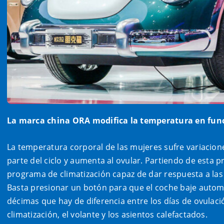
La marca china ORA modifica la temperatura en fun
La temperatura corporal de las mujeres sufre variacion
parte del ciclo y aumenta al ovular. Partiendo de esta 
programa de climatización capaz de dar respuesta a las
Basta presionar un botón para que el coche baje autom
décimas que hay de diferencia entre los días de ovulació
climatización, el volante y los asientos calefactados.