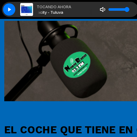
TOCANDO AHORA
Onacity - Tuluva
Onacity - Tuluva
EL COCHE QUE TIENE EN