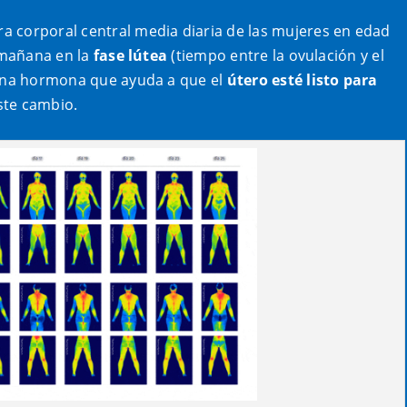
a corporal central media diaria de las mujeres en edad
a mañana en la
fase lútea
(tiempo entre la ovulación y el
, una hormona que ayuda a que el
útero esté listo para
este cambio.