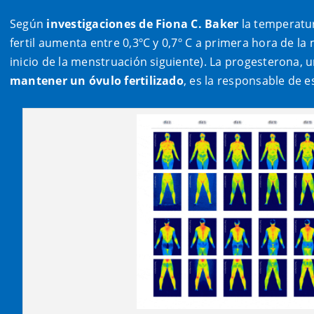
Según
investigaciones de Fiona C. Baker
la temperatur
fertil aumenta entre 0,3ºC y 0,7º C a primera hora de l
inicio de la menstruación siguiente). La progesterona
mantener un óvulo fertilizado
, es la responsable de 