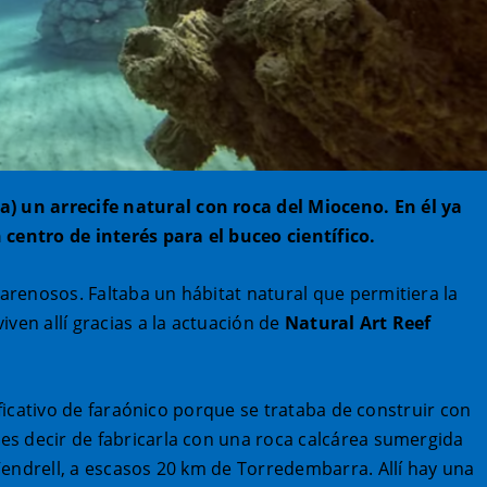
 un arrecife natural con roca del Mioceno. En él ya
 centro de interés para el buceo científico.
renosos. Faltaba un hábitat natural que permitiera la
ven allí gracias a la actuación de
Natural Art Reef
ificativo de faraónico porque se trataba de construir con
es decir de fabricarla con una roca calcárea sumergida
Vendrell, a escasos 20 km de Torredembarra. Allí hay una