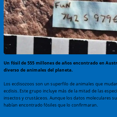
Un fósil de 555 millones de años encontrado en Austra
diverso de animales del planeta.
Los ecdisozoos son un superfilo de animales que mudan
ecdisis. Este grupo incluye más de la mitad de las esp
insectos y crustáceos. Aunque los datos moleculares su
habían encontrado fósiles que lo confirmaran.