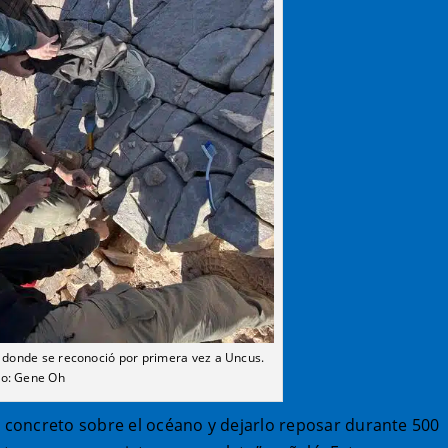
 donde se reconoció por primera vez a Uncus.
to: Gene Oh
concreto sobre el océano y dejarlo reposar durante 500