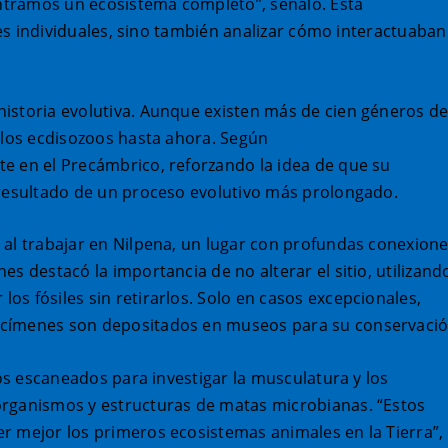
ntramos un ecosistema completo”, señaló. Esta
iles individuales, sino también analizar cómo interactuaban
istoria evolutiva. Aunque existen más de cien géneros d
n los ecdisozoos hasta ahora. Según
e en el Precámbrico, reforzando la idea de que su
 resultado de un proceso evolutivo más prolongado.
 al trabajar en Nilpena, un lugar con profundas conexion
s destacó la importancia de no alterar el sitio, utilizand
s fósiles sin retirarlos. Solo en casos excepcionales,
ecímenes son depositados en museos para su conservació
tos escaneados para investigar la musculatura y los
 organismos y estructuras de matas microbianas. “Estos
r mejor los primeros ecosistemas animales en la Tierra”,