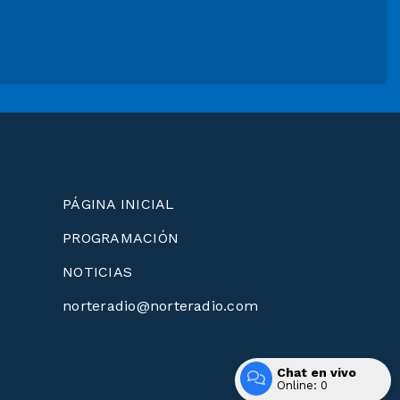
PÁGINA INICIAL
PROGRAMACIÓN
NOTICIAS
norteradio@norteradio.com
Chat en vivo
Desarrollado por
Online:
0