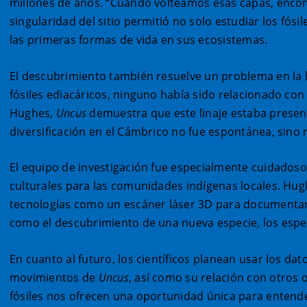
millones de años. “Cuando volteamos esas capas, enco
singularidad del sitio permitió no solo estudiar los fós
las primeras formas de vida en sus ecosistemas.
El descubrimiento también resuelve un problema en la h
fósiles ediacáricos, ninguno había sido relacionado co
Hughes,
Uncus
demuestra que este linaje estaba present
diversificación en el Cámbrico no fue espontánea, sino
El equipo de investigación fue especialmente cuidadoso
culturales para las comunidades indígenas locales. Hughe
tecnologías como un escáner láser 3D para documentar lo
como el descubrimiento de una nueva especie, los esp
En cuanto al futuro, los científicos planean usar los da
movimientos de
Uncus
, así como su relación con otros
fósiles nos ofrecen una oportunidad única para entende