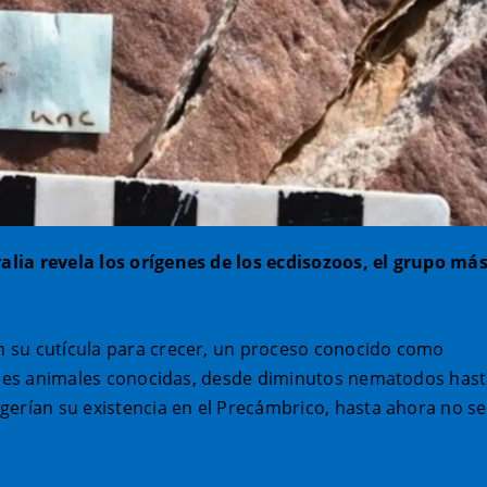
lia revela los orígenes de los ecdisozoos, el grupo má
 su cutícula para crecer, un proceso conocido como
ecies animales conocidas, desde diminutos nematodos has
gerían su existencia en el Precámbrico, hasta ahora no se