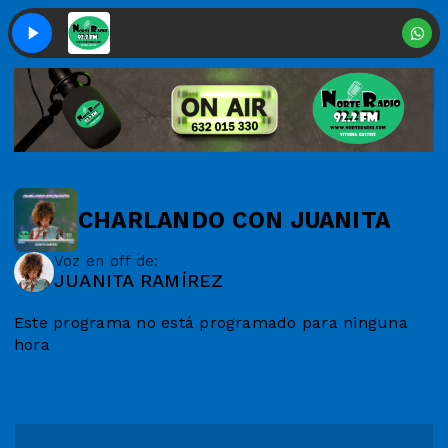
CHARLANDO CON JUANITA
Voz en off de:
JUANITA RAMÍREZ
Este programa no está programado para ninguna
hora