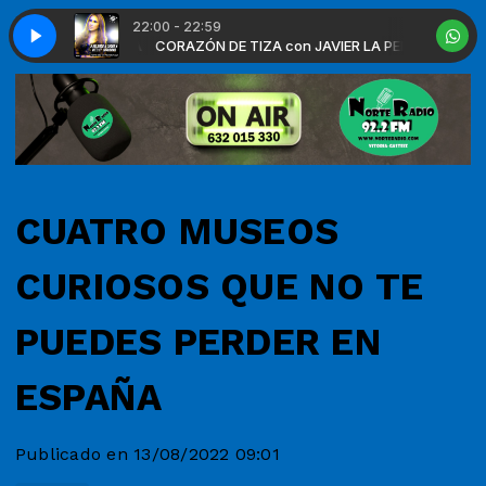
22:00 - 22:59
Giovanna Vocal Mix)
AVIER LA PEÑA
CORAZÓN DE TIZA con JAVIER LA PEÑA
J Velarde, Luque & Vitti - Sundays At Heaven (Feat G
CUATRO MUSEOS
CURIOSOS QUE NO TE
PUEDES PERDER EN
ESPAÑA
Publicado en 13/08/2022 09:01