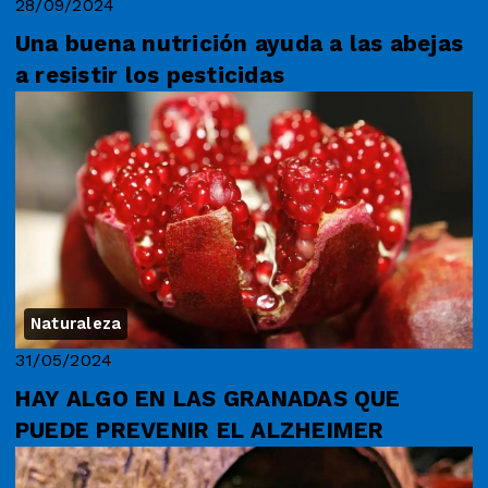
28/09/2024
Una buena nutrición ayuda a las abejas
a resistir los pesticidas
Naturaleza
31/05/2024
HAY ALGO EN LAS GRANADAS QUE
PUEDE PREVENIR EL ALZHEIMER