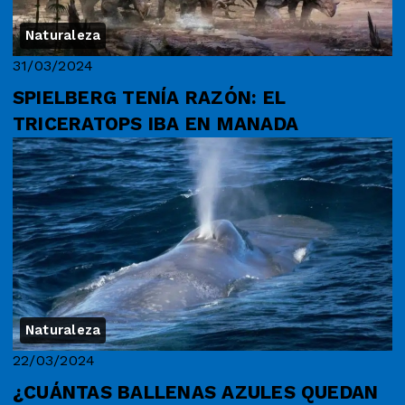
Naturaleza
31/03/2024
SPIELBERG TENÍA RAZÓN: EL
TRICERATOPS IBA EN MANADA
Naturaleza
22/03/2024
¿CUÁNTAS BALLENAS AZULES QUEDAN