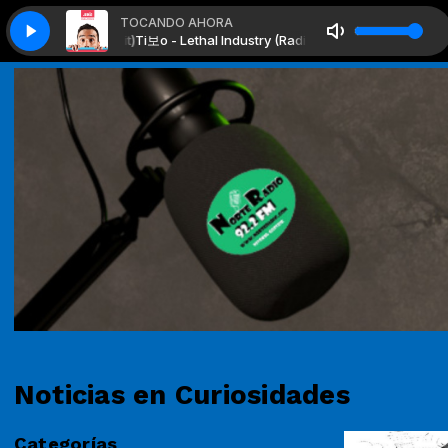
TOCANDO AHORA
ustry (Radio Edit)
Ti보o - Lethal Industry (Radio Edit)
Noticias en Curiosidades
Categorías