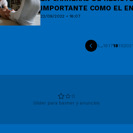
IMPORTANTE COMO EL E
22/09/2022 • 18:07
1
...
16
17
18
19
20
2
Slider para banner y anuncios