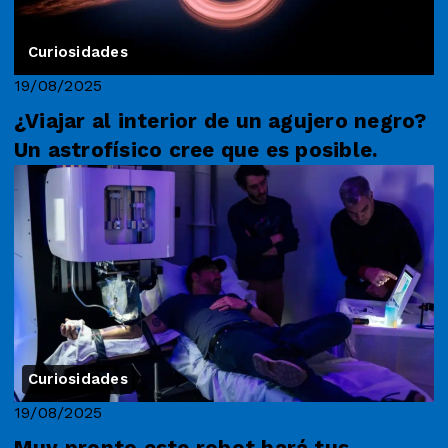
Curiosidades
19/08/2025
¿Viajar al interior de un agujero negro?
Un astrofísico cree que es posible.
Curiosidades
19/08/2025
Muy pronto este robot hará tus