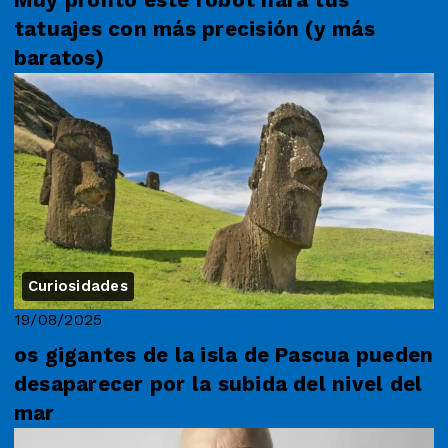
tatuajes con más precisión (y más
baratos)
Curiosidades
19/08/2025
os gigantes de la isla de Pascua pueden
desaparecer por la subida del nivel del
mar