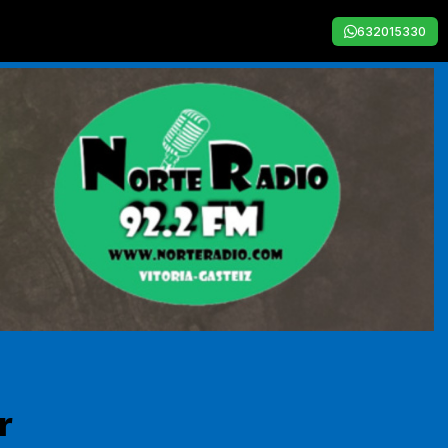
632015330
r