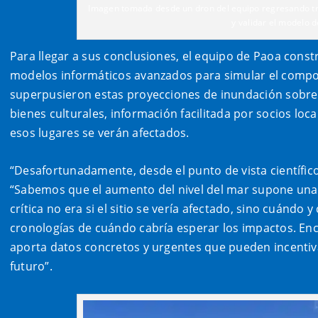
Imagen tomada desde un dron del equipo regresando tra
y validar el modelo 
Para llegar a sus conclusiones, el equipo de Paoa const
modelos informáticos avanzados para simular el compor
superpusieron estas proyecciones de inundación sobre 
bienes culturales, información facilitada por socios loc
esos lugares se verán afectados.
“Desafortunadamente, desde el punto de vista científic
“Sabemos que el aumento del nivel del mar supone una a
crítica no era si el sitio se vería afectado, sino cuánd
cronologías de cuándo cabría esperar los impactos. Enc
aporta datos concretos y urgentes que pueden incentivar
futuro”.