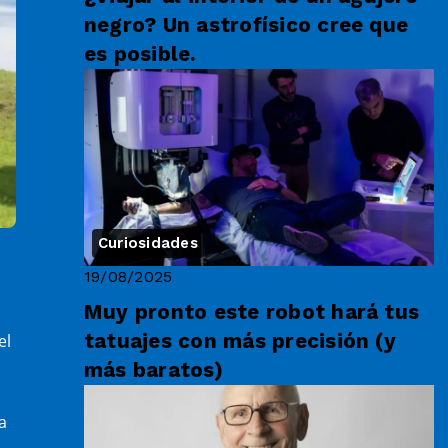
negro? Un astrofísico cree que
es posible.
Curiosidades
19/08/2025
Muy pronto este robot hará tus
tatuajes con más precisión (y
el
más baratos)
a