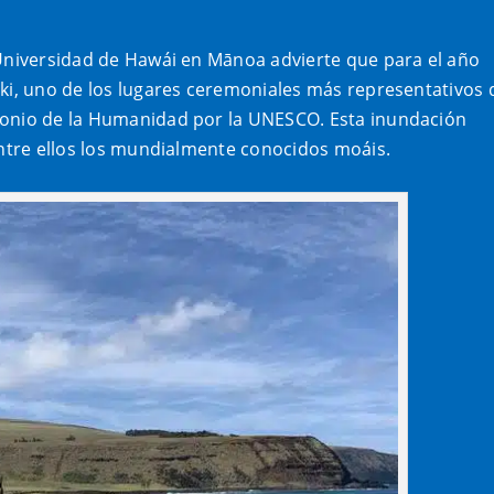
 Universidad de Hawái en Mānoa advierte que para el año
iki, uno de los lugares ceremoniales más representativos 
monio de la Humanidad por la UNESCO. Esta inundación
entre ellos los mundialmente conocidos moáis.