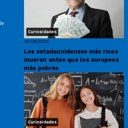
de
Curiosidades
19/08/2025
Los estadounidenses más ricos
mueren antes que los europeos
más pobres
Curiosidades