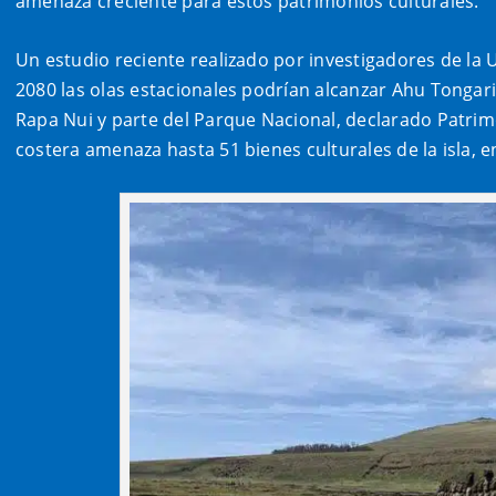
amenaza creciente para estos patrimonios culturales.
Un estudio reciente realizado por investigadores de la
2080 las olas estacionales podrían alcanzar Ahu Tongar
Rapa Nui y parte del Parque Nacional, declarado Patri
costera amenaza hasta 51 bienes culturales de la isla, 