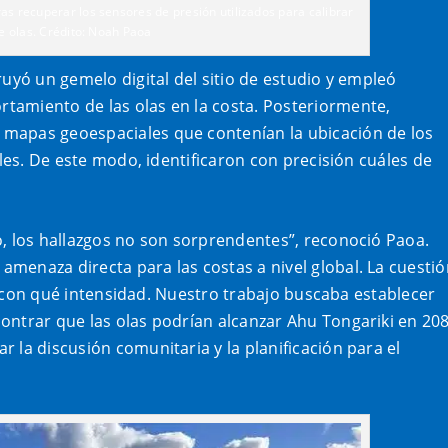
s recuperar los sensores de presión utilizados para calibrar
de olas. Crédito: Noah Paoa
ruyó un gemelo digital del sitio de estudio y empleó
tamiento de las olas en la costa. Posteriormente,
mapas geoespaciales que contenían la ubicación de los
ales. De este modo, identificaron con precisión cuáles de
o, los hallazgos no son sorprendentes”, reconoció Paoa.
menaza directa para las costas a nivel global. La cuestió
o y con qué intensidad. Nuestro trabajo buscaba establecer
ontrar que las olas podrían alcanzar Ahu Tongariki en 20
 la discusión comunitaria y la planificación para el