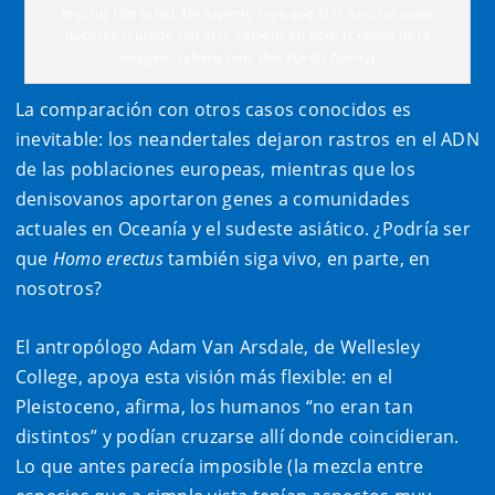
erectus (derecha). Un experto cree que el H. erectus pudo
haberse cruzado con el H. sapiens en Asia. (Crédito de la
imagen: Sabena Jane Blackbird / Alamy)
La comparación con otros casos conocidos es
inevitable: los neandertales dejaron rastros en el ADN
de las poblaciones europeas, mientras que los
denisovanos aportaron genes a comunidades
actuales en Oceanía y el sudeste asiático. ¿Podría ser
que
Homo erectus
también siga vivo, en parte, en
nosotros?
El antropólogo Adam Van Arsdale, de Wellesley
College, apoya esta visión más flexible: en el
Pleistoceno, afirma, los humanos “no eran tan
distintos” y podían cruzarse allí donde coincidieran.
Lo que antes parecía imposible (la mezcla entre