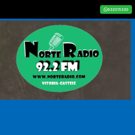
632015330
zinger - Jai Ho! (You Are My Destiny)