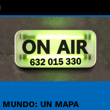
Jai Ho! (You Are My Destiny)
A.R. Rahman;The Pussycat Dolls;Nicole Scher
L MUNDO: UN MAPA