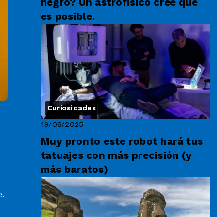
negro? Un astrofísico cree que
es posible.
Curiosidades
19/08/2025
Muy pronto este robot hará tus
tatuajes con más precisión (y
más baratos)
e.