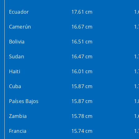
Ecuador
17.61 cm
1
Camerún
16.67 cm
1
Bolivia
16.51 cm
Sudan
16.47 cm
1
Haiti
16.01 cm
1
Cuba
15.87 cm
1
Países Bajos
15.87 cm
1
Zambia
15.78 cm
1
Francia
15.74 cm
1