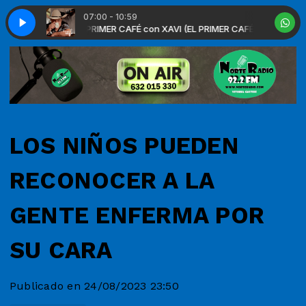
07:00 - 10:59
RIMER CAFÉ)
EL PRIMER CAF
EL PRIMER CAFÉ con XAVI (EL PRIMER CAFÉ)
LOS NIÑOS PUEDEN
RECONOCER A LA
GENTE ENFERMA POR
SU CARA
Publicado en 24/08/2023 23:50