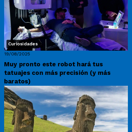
Curiosidades
19/08/2025
Muy pronto este robot hará tus
tatuajes con más precisión (y más
baratos)