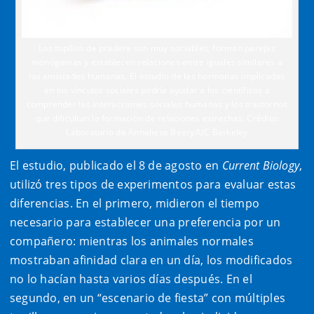
Los topillos de pradera son muy sociables, forman parejas
monógamas y establecen relaciones entre iguales similares a
las amistades humanas. El estudio de las hormonas implicadas
en los vínculos sociales podría ayudar a los científicos a
comprender las interacciones sociales humanas y los trastornos
que dificultan la formación de relaciones estrechas. Crédito:
Laboratorio de Annaliese Beery/UC Berkeley
El estudio, publicado el 8 de agosto en
Current Biology
,
utilizó tres tipos de experimentos para evaluar estas
diferencias. En el primero, midieron el tiempo
necesario para establecer una preferencia por un
compañero: mientras los animales normales
mostraban afinidad clara en un día, los modificados
no lo hacían hasta varios días después. En el
segundo, en un “escenario de fiesta” con múltiples