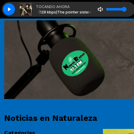
TOCANDO AHORA
 I'm so excited (128 kbps)
con PEKEÑO TERNASKO
PEKEÑO TERNASKO con PEKEÑO TERNASKO
The pointer sisters - I'm so excited (128 kbps)
Noticias en Naturaleza
Categorías