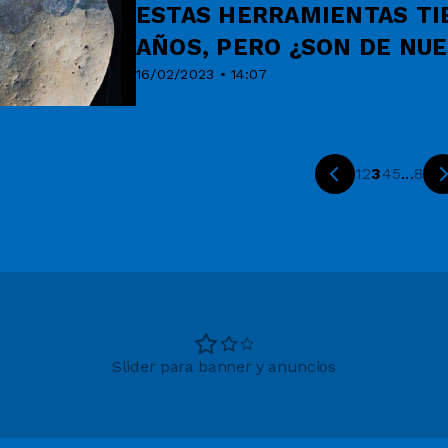
ESTAS HERRAMIENTAS TI
AÑOS, PERO ¿SON DE NU
16/02/2023 • 14:07
1
2
3
4
5
...
8
Slider para banner y anuncios